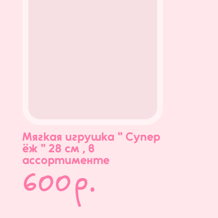
Мягкая игрушка " Супер
ёж " 28 см , в
ассортименте
600
р.