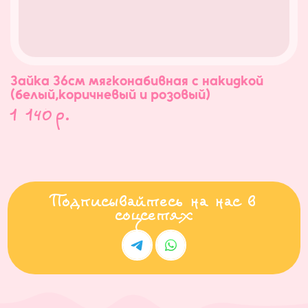
Зайка 36см мягконабивная с накидкой
(белый,коричневый и розовый)
1 140
р.
Подписывайтесь на нас в
соцсетях