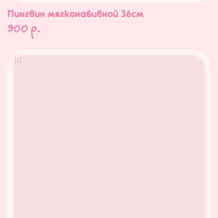
Пингвин мягконабивной 36см
900
р.