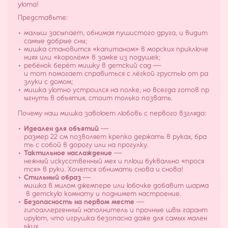
уюта!
Представьте:
малыш засыпает, обнимая пушистого друга, и видит
самые добрые сны;
мишка становится «капитаном» в морских приключе
ниях или «королём» в замке из подушек;
ребёнок берёт мишку в детский сад —
и тот помогает справиться с лёгкой грустью от ра
злуки с домом;
мишка уютно устроился на полке, но всегда готов пр
ыгнуть в объятия, стоит только позвать.
Почему наш мишка завоюет любовь с первого взгляда:
Идеален для объятий
—
размер 22 см позволяет крепко держать в руках, бра
ть с собой в дорогу или на прогулку.
Тактильное наслаждение
—
нежный искусственный мех и плюш буквально «прося
тся» в руки. Хочется обнимать снова и снова!
Стильный образ
—
мишка в милом джемпере или юбочке добавит шарма
в детскую комнату и поднимет настроение.
Безопасность на первом месте
—
гипоаллергенный наполнитель и прочные швы гарант
ируют, что игрушка безопасна даже для самых мален
ьких.