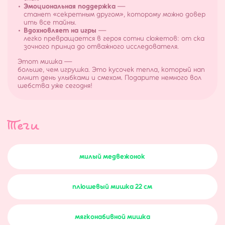
Эмоциональная поддержка
—
станет «секретным другом», которому можно довер
ить все тайны.
Вдохновляет на игры
—
легко превращается в героя сотни сюжетов: от ска
зочного принца до отважного исследователя.
Этот мишка —
больше, чем игрушка. Это кусочек тепла, который нап
олнит день улыбками и смехом. Подарите немного вол
шебства уже сегодня!
теги
милый медвежонок
плюшевый мишка 22 см
мягконабивной мишка